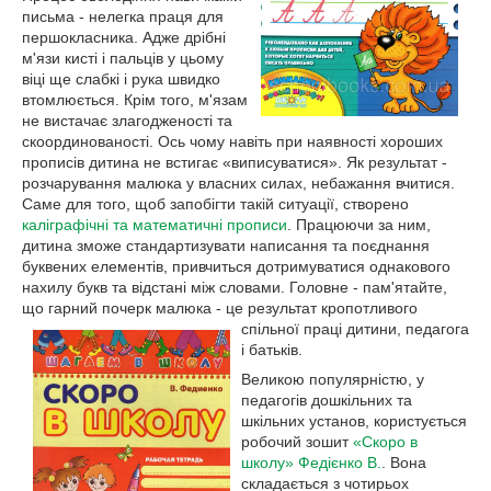
письма - нелегка праця для
першокласника. Адже дрібні
м'язи кисті і пальців у цьому
віці ще слабкі і рука швидко
втомлюється. Крім того, м'язам
не вистачає злагодженості та
скоординованості. Ось чому навіть при наявності хороших
прописів дитина не встигає «виписуватися». Як результат -
розчарування малюка у власних силах, небажання вчитися.
Саме для того, щоб запобігти такій ситуації, створено
каліграфічні та математичні прописи
. Працюючи за ним,
дитина зможе стандартизувати написання та поєднання
буквених елементів, привчиться дотримуватися однакового
нахилу букв та відстані між словами. Головне - пам'ятайте,
що гарний почерк малюка - це результат кро
потливого
спільної праці дитини, педагога
і батьків.
Великою популярністю, у
педагогів дошкільних та
шкільних установ, користується
робочий зошит
«Скоро в
школу» Федієнко В.
. Вона
складається з чотирьох