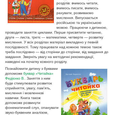
розділів: вчимось читати,
вчимось писати, вчимось
рахувати, розвиваємо
мислення. Випускається
російською та українською
мовою. Працюючи з дитиною,
проводите заняття циклами. Перше присвятити читанню,
друге — листа, третє — математики, четверте — розвитку
мислення. У всіх розділах матеріал викладено у певній
послідовності. Тому працювати над кожною темою також
треба послідовно — від сторінки до сторінки, від завдання до
завдання. Зверніть увагу на методичні рекомендації,
наведені на початку кожного розділу.
Познайомити дитину з буквами
допоможе
буквар «Читайка»
Федієнко В.
. Заняття з ним
буде стимулювати розвиток
сприйняття, увагу, пам'ять,
мислення і мовленнєві
навички. Книга також
допоможе розвинути
фонематичний слух, опанувати
звуко-буквеним аналізом,