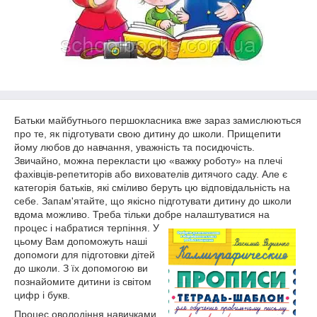
Батьки майбутнього першокласника вже зараз замислюються
про те, як підготувати свою дитину до школи. Прищепити
йому любов до навчання, уважність та посидючість.
Звичайно, можна перекласти цю «важку роботу» на плечі
фахівців-репетиторів або вихователів дитячого саду. Але є
категорія батьків, які сміливо беруть цю відповідальність на
себе. Запам'ятайте, що якісно підготувати дитину до школи
вдома можливо. Треба тільки добре налаштуватися на
процес і набратися терпіння
. У
цьому Вам допоможуть наші
допомоги для підготовки дітей
до школи. З їх допомогою ви
познайомите дитини із світом
цифр і букв.
Процес оволодіння навичками