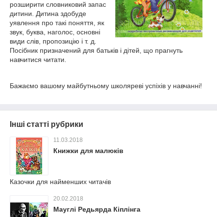
розширити словниковий запас
дитини. Дитина здобуде
уявлення про такі поняття, як
звук, буква, наголос, основні
види слів, пропозицію і т. д.
Посібник призначений для батьків і дітей, що прагнуть
навчитися читати.
Бажаємо вашому майбутньому школяреві успіхів у навчанні!
Інші статті рубрики
11.03.2018
Книжки для малюків
Казочки для найменших читачів
20.02.2018
Мауглі Редьярда Кіплінга