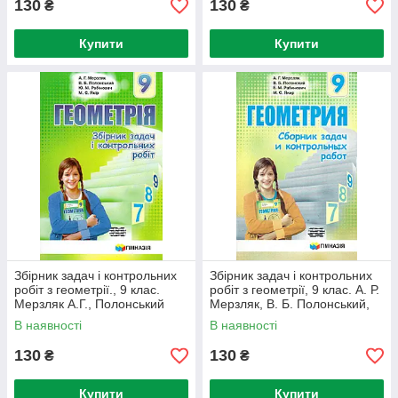
130
130
₴
₴
Купити
Купити
Збірник задач і контрольних
Збірник задач і контрольних
робіт з геометрії., 9 клас.
робіт з геометрії, 9 клас. А. Р.
Мерзляк А.Г., Полонський
Мерзляк, В. Б. Полонський,
В.Б., Якір М.С.
М. С. Якір (російською
В наявності
В наявності
мовою)
130
130
₴
₴
Купити
Купити