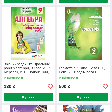
Збірник задач і контрольних
робіт з алгебри, 9 клас. А. Р.
Геометрія, 9 клас. Бевз Г.П.,
Мерзляк, В. Б. Полонський,
Бевз В.Г. Владімірова Н.Г.
М. С. Якір (російською
В наявності
В наявності
мовою)
130
500
₴
₴
Купити
Купити