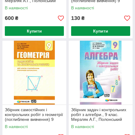
Мерзляк А.Г., Полонський
(поглиблене вивчення) 9
В.Б., Якір М.С.
клас. Мерзляк А.Г.,
В наявності
В наявності
Полонський В.Б
600
130
₴
₴
Купити
Купити
Збірник самостійних і
Збірник задач і контрольних
контрольних робіт з геометрії
робіт з алгебри., 9 клас.
(поглиблене вивчення) 9
Мерзляк А.Г., Полонський
клас. Мерзляк А.Г.,
В.Б., Якір М.С.
В наявності
В наявності
Полонський В.Б