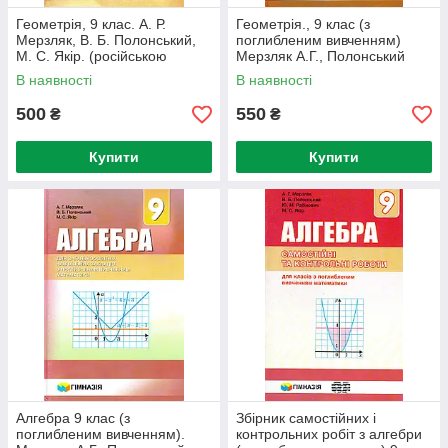
Геометрія, 9 клас. А. Р.
Геометрія., 9 клас (з
Мерзляк, В. Б. Полонський,
поглибленим вивченням)
М. С. Якір. (російською
Мерзляк А.Г., Полонський
мовою)
В.Б., Якір М.С.
В наявності
В наявності
500
550
₴
₴
Купити
Купити
Алгебра 9 клас (з
Збірник самостійних і
поглибленим вивченням).
контрольних робіт з алгебри