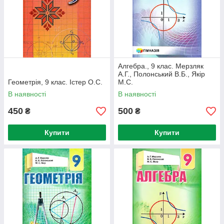
Алгебра., 9 клас. Мерзляк
А.Г., Полонський В.Б., Якір
Геометрія, 9 клас. Істер О.С.
М.С.
В наявності
В наявності
450
500
₴
₴
Купити
Купити