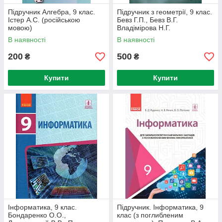
Підручник Алгебра, 9 клас.
Підручник з геометрії, 9 клас.
Істер А.С. (російською
Бевз Г.П., Бевз В.Г.
мовою)
Владімірова Н.Г.
В наявності
В наявності
200
500
₴
₴
Купити
Купити
Інформатика, 9 клас.
Підручник. Інформатика, 9
Бондаренко О.О.,
клас (з поглибленим