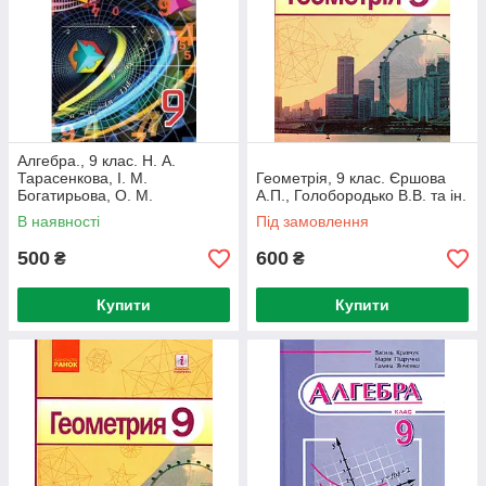
Алгебра., 9 клас. Н. А.
Тарасенкова, І. М.
Геометрія, 9 клас. Єршова
Богатирьова, О. М.
А.П., Голобородько В.В. та ін.
Коломієць, З. О. Сердюк
В наявності
Під замовлення
500
600
₴
₴
Купити
Купити