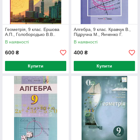
Геометрія, 9 клас. Ершова
Алгебра, 9 клас. Кравчук В.,
А.П., Голобородько В.В..
Підручна М., Янченко Г.
В наявності
В наявності
600
400
₴
₴
Купити
Купити