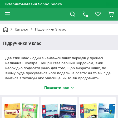
Інтернет-магазин Schoolbooks
Каталог
Підручники 9 клас
Підручники 9 клас
Дев'ятий клас - один з найважливіших періодів у процесі
навчання школяра.
Цей рік стає першим кордоном, який
необхідно подолати учню для того, щоб вибрати шлях, по
якому буде просуватися його подальша освіта: чи то він піде
вчитися в технікум або училище, чи то він продовжить
навчання у школі з метою вступити до ВНЗ.
Крім того на учня
Показати все
чекають чергові іспити, а саме ДПА (Державна Підсумкова
Атестація), результати яких будуть занесені в атестат про
базову середню освіту.
Для того щоб учень зміг вчасно підготуватися до іспитів, а
також зміг отримувати хороші оцінки протягом навчального
року, необхідно не тільки старанно займатися.
В першу чергу