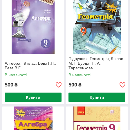
Підручник. Геометрія, 9 клас.
Алгебра., 9 клас. Бевз Г.П.,
М. І. Бурда, Н. А.
Бевз В.Г.
Тарасенкова
В наявності
В наявності
500
500
₴
₴
Купити
Купити