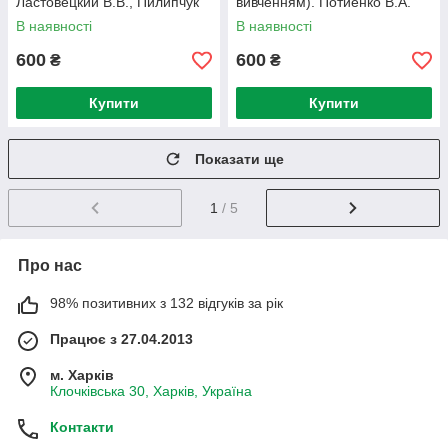
Ластовецкий В.В., Пилипчук
вивченням). Потиенко В.А.
О.П., Шестопалов Е.А.
Речич Н.В. Руденко В.Д.
В наявності
В наявності
600
600
₴
₴
Купити
Купити
Показати ще
1
/ 5
Про нас
98% позитивних з 132 відгуків за рік
Працює з 27.04.2013
м. Харків
Клочківська 30, Харків, Україна
Контакти