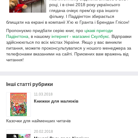
році, і в січні 2018 року українсього
глядача очікує прем'єр єра іншого
фільму.
І Паддінгтон збирається
блищати на екрані в компанії Х'ю ю Гранта і Брендан Глісон!
Пропонуємо придбати серію книг, про
цікаві пригоди
Падінгтона
, в нашому
інтернет - магазині Скулбукс
. Відправки
здійснюються по всіх містах України. Якщо у вас виникли
питання, можете проконсультуватися у ношого менеджера за
телефонами вказаними на сайті. Приємних вам вражень від
читання!
Інші статті рубрики
11.03.2018
Книжки для малюків
Казочки для найменших читачів
20.02.2018