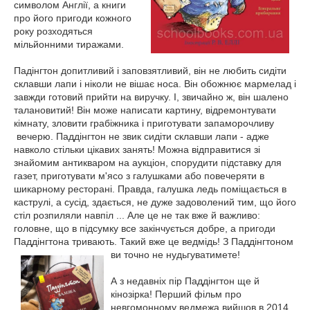
символом Англії, а книги
про його пригоди кожного
року розходяться
мільйонними тиражами.
Падінгтон допитливий і заповзятливий, він не любить сидіти
склавши лапи і ніколи не вішає носа.
Він обожнює мармелад і
завжди готовий прийти на виручку.
І, звичайно ж, він шалено
талановитий!
Він може написати картину, відремонтувати
кімнату, зловити грабіжника і приготувати запаморочливу
вечерю.
Паддінгтон не звик сидіти склавши лапи - адже
навколо стільки цікавих занять!
Можна відправитися зі
знайомим антикваром на аукціон, спорудити підставку для
газет, приготувати м'ясо з галушками або повечеряти в
шикарному ресторані.
Правда, галушка ледь поміщається в
каструлі, а сусід, здається, не дуже задоволений тим, що його
стіл розпиляли навпіл ... Але це не так вже й важливо:
головне, що в підсумку все закінчується добре, а пригоди
Паддінгтона тривають.
Такий вже це ведмідь!
З Паддінгтоном
ви точно не нудьгуватимете!
А з недавніх пір Паддінгтон ще й
кінозірка!
Перший фільм про
невгомонному ведмежа вийшов в 2014