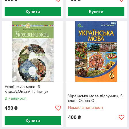
Купити
Купити
Українська мова, 6
клас.А.Онатій Т. Ткачук
Українська мова підручник, 6
В наявності
клас. Окова О.
450
Немає в наявності
₴
400
₴
Купити