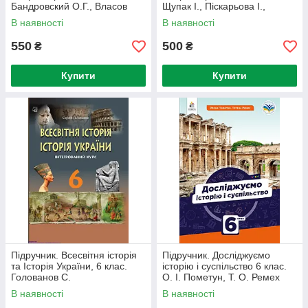
Бандровский О.Г., Власов
Щупак І., Піскарьова І.,
В.С. О.Данилевська (НУШ.)
Бурлака О. Власова Н
В наявності
В наявності
550
500
₴
₴
Купити
Купити
Підручник. Всесвітня історія
Підручник. Досліджуємо
та Історія України, 6 клас.
історію і суспільство 6 клас.
Голованов С.
О. І. Пометун, Т. О. Ремех
В наявності
В наявності