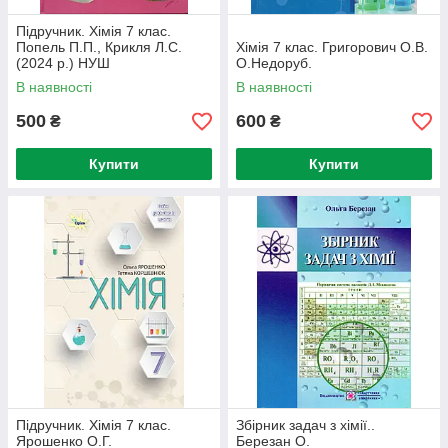
Підручник. Хімія 7 клас.
Попель П.П., Крикля Л.С.
Хімія 7 клас. Григорович О.В.
(2024 р.) НУШ
О.Недоруб.
В наявності
В наявності
500
600
₴
₴
Купити
Купити
Підручник. Хімія 7 клас.
Збірник задач з хімії..
Ярошенко О.Г.
Березан О.