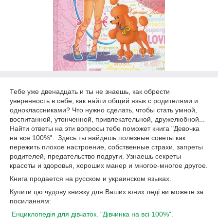
Тебе уже двенадцать и ты не знаешь, как обрести
уверенность в себе, как найти общий язык с родителями и
одноклассниками? Что нужно сделать, чтобы стать умной,
воспитанной, утонченной, привлекательной, дружелюбной...
Найти ответы на эти вопросы тебе поможет книга "Девочка
на все 100%". Здесь ты найдешь полезные советы как
пережить плохое настроение, собственные страхи, запреты
родителей, предательство подруги. Узнаешь секреты
красоты и здоровья, хороших манер и многое-многое другое.
Книга продается на русском и украинском языках.
Купити цю чудову книжку для Ваших юних леді ви можете за
посиланням:
Енциклопедія для дівчаток. "Дівчинка на всі 100%".