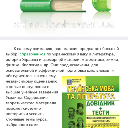
К вашему вниманию, наш магазин предлагает большой
выбор
справочников
по украинскому языку и литературе,
истории Украины и всемирной истории, математике, химии,
физике, биологии и др. Они предназначены для
основательной и эффективной подготовки школь
ников и
абитуриентов, к внешнему
независимому оцениванию
с целью поступления в
высшие учебные заведения
Украины. Содержание
теоретического материала
поможет системно
повторить и усвоить
ключевые темы курса,
выбранного вами,