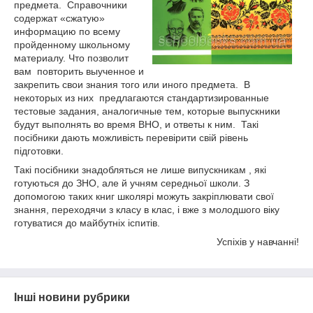
предмета. Справочники
содержат «сжатую»
информацию по всему
пройденному школьному
материалу. Что позволит
вам повторить выученное и
закрепить свои знания того или иного предмета. В
некоторых из них предлагаются стандартизированные
тестовые задания, аналогичные тем, которые выпускники
будут выполнять во время ВНО, и ответы к ним. Такі
посібники дають можливість перевірити свій рівень
підготовки.
Такі посібники знадобляться не лише випускникам , які
готуються до ЗНО, але й учням середньої школи. З
допомогою таких книг школярі можуть закріплювати свої
знання, переходячи з класу в клас, і вже з молодшого віку
готуватися до майбутніх іспитів.
Успіхів у навчанні!
Інші новини рубрики