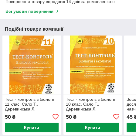
Повернення товару впродовж 14 днів за домовленістю
Всі умови повернення
Подібні товари компанії
Тест - контроль з біології
Тест - контроль з біології
Зоши
11 клас. Сало Т.,
10 клас. Сало Т.,
досл
Деревинська Л.
Деревинська Л.
навч
хімі
50
50
45
₴
₴
Н.В.
Купити
Купити