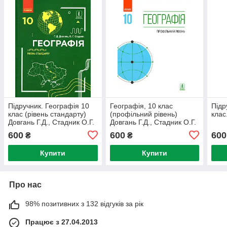
Підручник. Географія 10
Географія, 10 клас
Підр
клас (рівень стандарту)
(профільний рівень)
клас
Довгань Г.Д., Стадник О.Г.
Довгань Г.Д., Стадник О.Г.
та ін.
600
600
600
₴
₴
Купити
Купити
Про нас
98% позитивних з 132 відгуків за рік
Працює з 27.04.2013