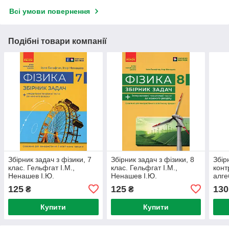
Всі умови повернення
Подібні товари компанії
Збірник задач з фізики, 7
Збірник задач з фізики, 8
Збір
клас. Гельфгат І.М.,
клас. Гельфгат І.М.,
конт
Ненашев І.Ю.
Ненашев І.Ю.
алге
А.Г.
125
125
130
₴
₴
М.С.
Купити
Купити