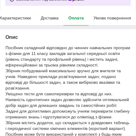
Характеристики
Доставка
Оплата
Умови повернення
Опис
Посібник складений відповідно до чинних навчальних програм
з фізики для 11 класу закладів загальної середньої освіти
(рівень стандарту та профільний рівень) і містить задачі,
иференційовані за трьома рівнями складності.
Збірник побудований максимально зручно для вчителя та
учнів. Наведено приклади розв’язування задач; подано
відповіді до більшості задач, а також вибірково вказівки та
розв’язання.
Уміщено тести для самоперевірки та відповіді до них.
Наявність однотипних задач дозволяє здійснити оптимальний
добір задач для домашніх завдань та самостійних робіт.
Задачі для допитливих допоможуть учням перевірити глибину
отриманих знань і підготуватися до олімпіад з фізики.
Збірник містить додаток, що складається з довідкових таблиць
і періодичної системи хімічних елементів (короткий варіант).
Посібник може бути використаний у комплекті з будь-яким