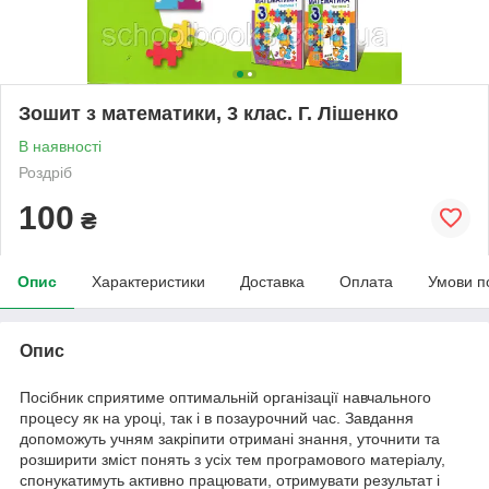
Зошит з математики, 3 клас. Г. Лішенко
В наявності
Роздріб
100
₴
Опис
Характеристики
Доставка
Оплата
Умови п
Опис
Посібник сприятиме оптимальній організації навчального
процесу як на уроці, так і в позаурочний час. Завдання
допоможуть учням закріпити отримані знання, уточнити та
розширити зміст понять з усіх тем програмового матеріалу,
спонукатимуть активно працювати, отримувати результат і