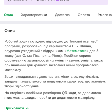
Опис
Характеристики
Доставка
Оплата
Умови п
Опис
Робочий зошит складено відповідно до Типової освітньої
програми, розробленої під керівництвом Р. Б. Шияна,
поурочно узгоджений з підручником «
Математика
» для 3
класу (авт. Ольга Гісь, Ірина Філяк). Посібник сприяє
формуванню загальноосвітніх умінь і навичок учнів, а також
призначений для кращого засвоєння ними програмового
матеріалу.
Зошит складається з двох частин, містить велику кількість
завдань пізнавального та пошукового характеру, що активізує
творчі здібності учнів.
На сторінках посібника розміщено QR-коди, за допомогою
яких можна швидко перейти до додаткового матеріалу.
Приховати