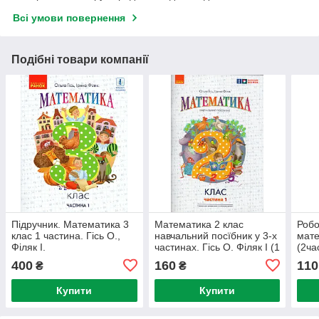
Всі умови повернення
Подібні товари компанії
Підручник. Математика 3
Математика 2 клас
Робо
клас 1 частина. Гісь О.,
навчальний посїбник у 3-х
мате
Філяк І.
частинах. Гісь О. Філяк І (1
(2ча
частина)
І.
400
160
110
₴
₴
Купити
Купити