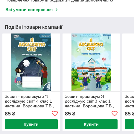
Повернення товару впродовж 14 днів за домовленістю
Всі умови повернення
Подібні товари компанії
Зошит - практикум з "Я
Зошит- практикум Я
Зоши
досліджую світ" 4 клас 1
досліджую світ 3 клас 1
досл
частина. Воронцова Т.В.,
частина. Воронцова Т.В.,
част
Понамаренко Л.В. та ін
Пономаренко В.С., Хомич
Пона
85
85
85
₴
₴
О.Л. та ін.
Купити
Купити