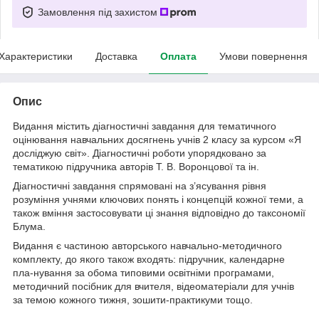
Замовлення під захистом
Характеристики
Доставка
Оплата
Умови повернення
Опис
Видання містить діагностичні завдання для тематичного
оцінювання навчальних досягнень учнів 2 класу за курсом «Я
досліджую світ». Діагностичні роботи упорядковано за
тематикою підручника авторів Т. В. Воронцової та ін.
Діагностичні завдання спрямовані на з’ясування рівня
розуміння учнями ключових понять і концепцій кожної теми, а
також вміння застосовувати ці знання відповідно до таксономії
Блума.
Видання є частиною авторського навчально-методичного
комплекту, до якого також входять: підручник, календарне
пла-нування за обома типовими освітніми програмами,
методичний посібник для вчителя, відеоматеріали для учнів
за темою кожного тижня, зошити-практикуми тощо.