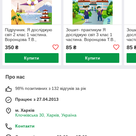
Підручник. Я досліджую
Зошит- практикум Я
Зоши
світ 2 клас 1 частина.
досліджую світ 3 клас 1
досл
Воронцова Т.В.,
частина. Воронцова Т.В.,
част
Пономаренко В.С., та ін.
Пономаренко В.С., Хомич
Пона
350
85
85
₴
₴
О.Л. та ін.
Купити
Купити
Про нас
98% позитивних з 132 відгуків за рік
Працює з 27.04.2013
м. Харків
Клочківська 30, Харків, Україна
Контакти