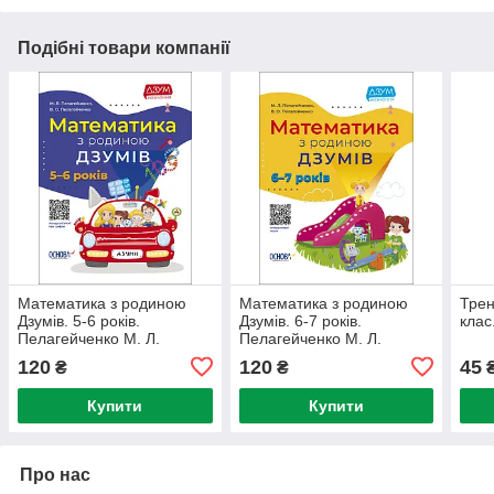
Подібні товари компанії
Математика з родиною
Математика з родиною
Трен
Дзумів. 5-6 років.
Дзумів. 6-7 років.
клас
Пелагейченко М. Л.
Пелагейченко М. Л.
Пелагейченко В. О.
Пелагейнко В. О.
120
120
45
₴
₴
Купити
Купити
Про нас