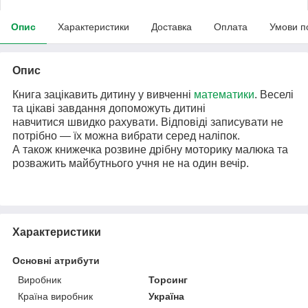
Опис
Характеристики
Доставка
Оплата
Умови п
Опис
Книга зацікавить дитину у вивченні
математики
. Веселі
та цікаві завдання допоможуть дитині
навчитися швидко рахувати. Відповіді записувати не
потрібно — їх можна вибрати серед наліпок.
А також книжечка розвине дрібну моторику малюка та
розважить майбутнього учня не на один вечір.
Характеристики
Основні атрибути
Виробник
Торсинг
Країна виробник
Україна