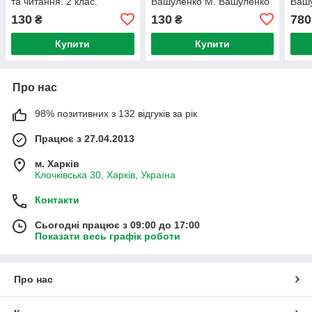
та читання. 2 клас.
Вашуленко М. Вашуленко
Ваш
Частина 2. М.Вашуленко,
О.
О.
130
130
780
₴
₴
О. Вашуленко
Купити
Купити
Про нас
98% позитивних з 132 відгуків за рік
Працює з 27.04.2013
м. Харків
Клочківська 30, Харків, Україна
Контакти
Сьогодні працює з 09:00 до 17:00
Показати весь графік роботи
Про нас