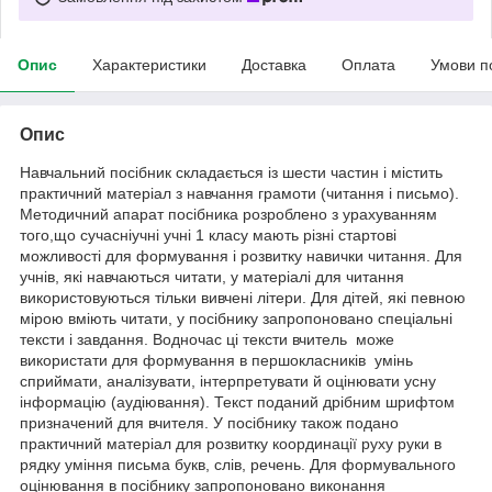
Опис
Характеристики
Доставка
Оплата
Умови п
Опис
Навчальний посібник складається із шести частин і містить
практичний матеріал з навчання грамоти (читання і письмо).
Методичний апарат посібника розроблено з урахуванням
того,що сучасніучні учні 1 класу мають різні стартові
можливості для формування і розвитку навички читання. Для
учнів, які навчаються читати, у матеріалі для читання
використовуються тільки вивчені літери. Для дітей, які певною
мірою вміють читати, у посібнику запропоновано спеціальні
тексти і завдання. Водночас ці тексти вчитель може
використати для формування в першокласників умінь
сприймати, аналізувати, інтерпретувати й оцінювати усну
інформацію (аудіювання). Текст поданий дрібним шрифтом
призначений для вчителя. У посібнику також подано
практичний матеріал для розвитку координації руху руки в
рядку уміння письма букв, слів, речень. Для формувального
оцінювання в посібнику запропоновано виконання