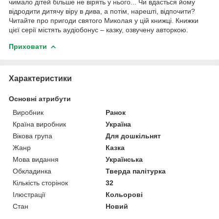
чимало дітей більше не вірять у нього... Чи вдасться йому
відродити дитячу віру в дива, а потім, нарешті, відпочити?
Читайте про пригоди святого Миколая у цій книжці. Книжки
цієї серії містять аудіобонус – казку, озвучену авторкою.
Приховати
Характеристики
Основні атрибути
Виробник
Ранок
Країна виробник
Україна
Вікова група
Для дошкільнят
Жанр
Казка
Мова видання
Українська
Обкладинка
Тверда палітурка
Кількість сторінок
32
Ілюстрації
Кольорові
Стан
Новий