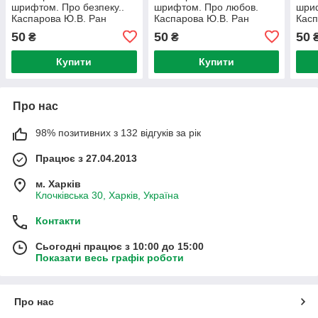
шрифтом. Про безпеку..
шрифтом. Про любов.
шриф
Каспарова Ю.В. Ран
Каспарова Ю.В. Ран
Касп
Юлита Конопленко И.И.
Юлита Конопленко И.И.
Юлит
50
50
50
₴
₴
Купити
Купити
Про нас
98% позитивних з 132 відгуків за рік
Працює з 27.04.2013
м. Харків
Клочківська 30, Харків, Україна
Контакти
Сьогодні працює з 10:00 до 15:00
Показати весь графік роботи
Про нас