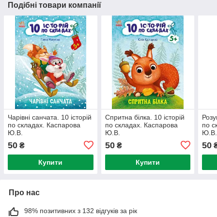
Подібні товари компанії
Чарівні санчата. 10 історій
Спритна білка. 10 історій
Розу
по складах. Каспарова
по складах. Каспарова
по с
Ю.В.
Ю.В.
Ю.В
50
50
50
₴
₴
Купити
Купити
Про нас
98% позитивних з 132 відгуків за рік