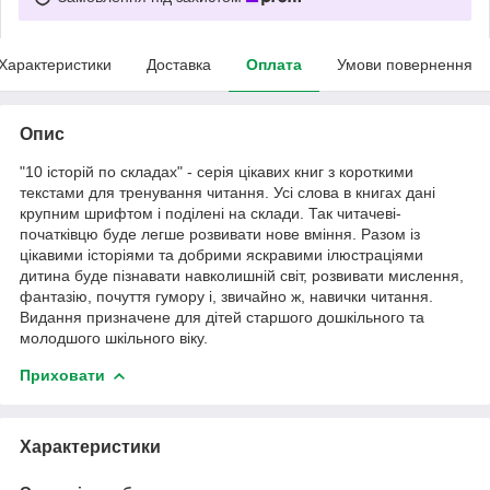
Характеристики
Доставка
Оплата
Умови повернення
Опис
"10 історій по складах" - серія цікавих книг з короткими
текстами для тренування читання. Усі слова в книгах дані
крупним шрифтом і поділені на склади. Так читачеві-
початківцю буде легше розвивати нове вміння. Разом із
цікавими історіями та добрими яскравими ілюстраціями
дитина буде пізнавати навколишній світ, розвивати мислення,
фантазію, почуття гумору і, звичайно ж, навички читання.
Видання призначене для дітей старшого дошкільного та
молодшого шкільного віку.
Приховати
Характеристики