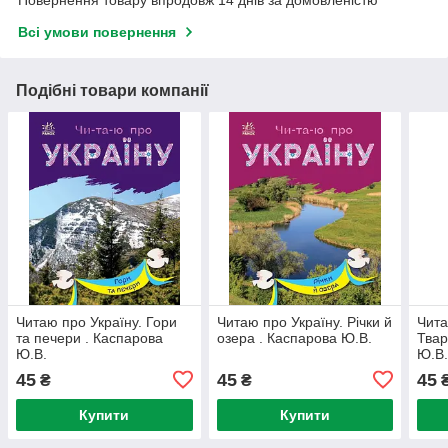
Повернення товару впродовж 14 днів за домовленістю
Всі умови повернення
Подібні товари компанії
Читаю про Україну. Гори
Читаю про Україну. Річки й
Чита
та печери . Каспарова
озера . Каспарова Ю.В.
Твар
Ю.В.
Ю.В
45
45
45
₴
₴
Купити
Купити