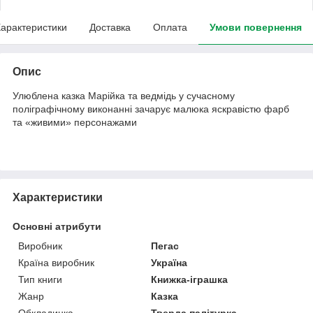
арактеристики
Доставка
Оплата
Умови повернення
Опис
Улюблена казка Марійка та ведмідь у сучасному
поліграфічному виконанні зачарує малюка яскравістю фарб
та «живими» персонажами
Характеристики
Основні атрибути
Виробник
Пегас
Країна виробник
Україна
Тип книги
Книжка-іграшка
Жанр
Казка
Обкладинка
Тверда палітурка