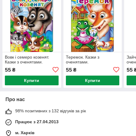
Вовк і семеро козенят.
Теремок. Казки з
Зайч
Казки з оченятами.
оченятами.
очен
55
55
55
₴
₴
Купити
Купити
Про нас
98% позитивних з 132 відгуків за рік
Працює з 27.04.2013
м. Харків