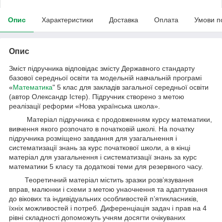
Опис
Характеристики
Доставка
Оплата
Умови п
Опис
Зміст підручника відповідає змісту Державного стандарту
базової середньої освіти та модельній навчальній програмі
«
Математика
" 5 клас для закладів загальної середньої освіти
(автор Олександр Істер). Підручник створено з метою
реалізації реформи «Нова українська школа».
Матеріал підручника є продовженням курсу математики,
вивчення якого розпочато в початковій школі. На початку
підручника розміщено завдання для узагальнення і
систематизації знань за курс початкової школи, а в кінці
матеріал для узагальнення і систематизації знань за курс
математики 5 класу та додаткові теми для резервного часу.
Теоретичний матеріал містить зразки розв’язування
вправ, малюнки і схеми з метою унаочнення та адаптування
до вікових та індивідуальних особливостей п’ятикласників,
їхніх можливостей і потреб. Диференціація задач і прав на 4
рівні складності допоможуть учням досягти очікуваних