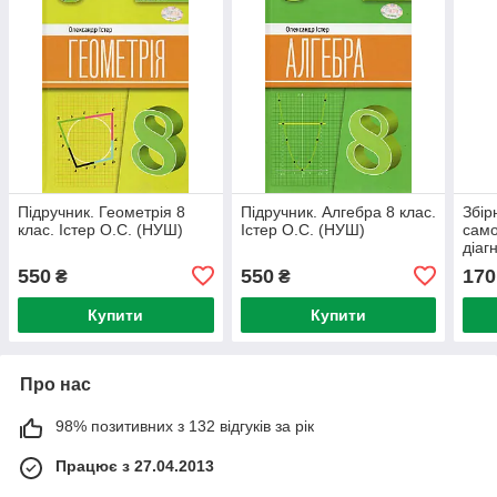
Підручник. Геометрія 8
Підручник. Алгебра 8 клас.
Збір
клас. Істер О.С. (НУШ)
Істер О.С. (НУШ)
само
діаг
мате
550
550
170
₴
₴
О.С.
Купити
Купити
Про нас
98% позитивних з 132 відгуків за рік
Працює з 27.04.2013