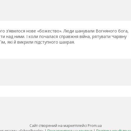
якого з’явилося нове «божество». Люди шанували Вогняного бога,
ти над ними. І коли почалася справжня війна, рятувати Чарівну
Тім, які й викрили підступного шахрая.
Сайт створений на маркетплейсі
Prom.ua
Інтернет-мгазин «Schoolbooks» |
Поскаржитися на контент
|
Політика конфіденц