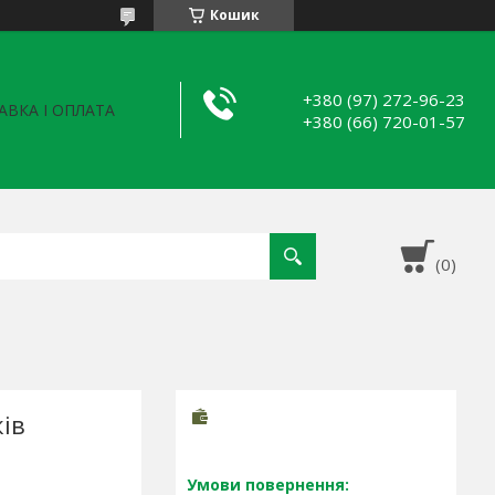
Кошик
+380 (97) 272-96-23
АВКА І ОПЛАТА
+380 (66) 720-01-57
ів