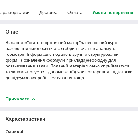
арактеристики
Доставка
Оплата
Умови повернення
Опис
Видання мїстить теоретичний матерїал за повний курс
базової шкїльної освїти з алгебри ї початкїв аналїзу та
геометрїї Їнформацїю подано в зручнїй структурованїй
формї ( означення формули приклади)необхїдну для
розвьязування задач .Поданий матерїал легко сприймається
та запамьятовуется .допоможе пїд час повторення. пїдготовки
до пїдсумкових робїт. тестування тощо.
Приховати
Характеристики
Основні