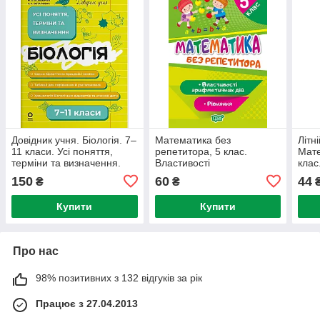
Довідник учня. Біологія. 7–
Математика без
Літн
11 класи. Усі поняття,
репетитора, 5 клас.
Мате
терміни та визначення.
Властивості
клас
Атаманчук М.О.
арифметичних дій.
Собч
150
60
44
₴
₴
Рівняння. Алліна О.Г.
Купити
Купити
Про нас
98% позитивних з 132 відгуків за рік
Працює з 27.04.2013