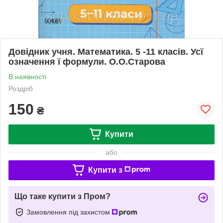
Довідник учня. Математика. 5 -11 класів. Усї
означення ї формули. О.О.Старова
В наявності
Роздріб
150
₴
Купити
або
Купити з
Що таке купити з Пром?
Замовлення під захистом