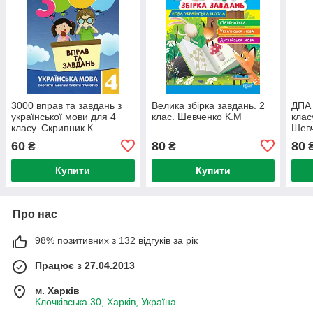
3000 вправ та завдань з
Велика збірка завдань. 2
ДПА 
української мови для 4
клас. Шевченко К.М
клас
класу. Скрипник К.
Шевч
60
80
80
₴
₴
Купити
Купити
Про нас
98% позитивних з 132 відгуків за рік
Працює з 27.04.2013
м. Харків
Клочківська 30, Харків, Україна