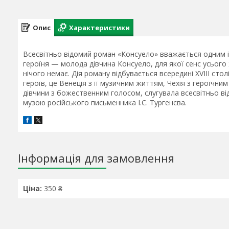
Опис
Характеристики
Всесвітньо відомий роман «Консуело» вважається одним і
героїня — молода дівчина Консуело, для якої сенс усього ж
нічого немає. Дія роману відбувається всередині XVIII ст
героїв, це Венеція з її музичним життям, Чехія з героїчн
дівчини з божественним голосом, слугувала всесвітньо від
музою російського письменника І.С. Тургенєва.
Інформація для замовлення
Ціна:
350 ₴