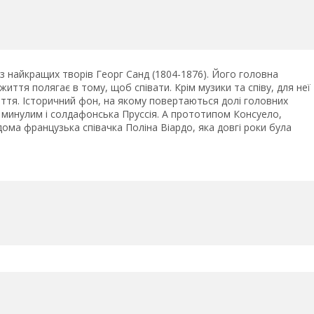
з найкращих творів Георг Санд (1804-1876). Його головна
иття полягає в тому, щоб співати. Крім музики та співу, для неї
оліття. Історичний фон, на якому повертаються долі головних
им минулим і солдафонська Пруссія. А прототипом Консуело,
ома французька співачка Поліна Віардо, яка довгі роки була