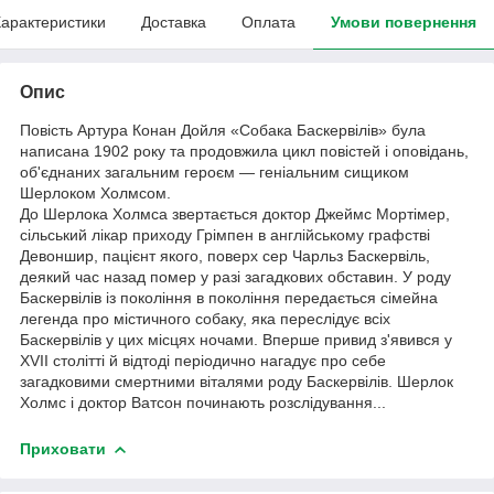
арактеристики
Доставка
Оплата
Умови повернення
Опис
Повість Артура Конан Дойля «Собака Баскервілів» була
написана 1902 року та продовжила цикл повістей і оповідань,
об'єднаних загальним героєм — геніальним сищиком
Шерлоком Холмсом.
До Шерлока Холмса звертається доктор Джеймс Мортімер,
сільський лікар приходу Грімпен в англійському графстві
Девоншир, пацієнт якого, поверх сер Чарльз Баскервіль,
деякий час назад помер у разі загадкових обставин. У роду
Баскервілів із покоління в покоління передається сімейна
легенда про містичного собаку, яка переслідує всіх
Баскервілів у цих місцях ночами. Вперше привид з'явився у
XVII столітті й відтоді періодично нагадує про себе
загадковими смертними віталями роду Баскервілів. Шерлок
Холмс і доктор Ватсон починають розслідування...
Приховати