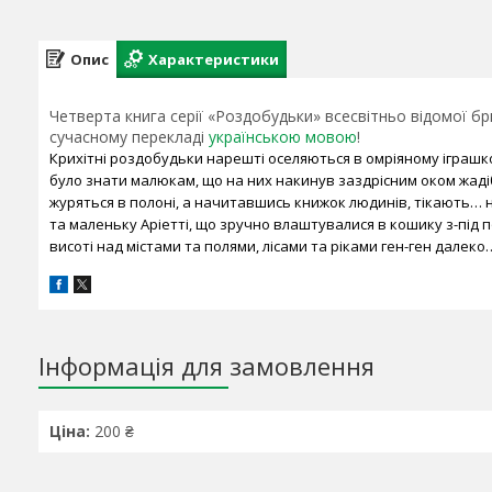
Опис
Характеристики
Четверта книга серії «Роздобудьки» всесвітньо відомої бр
сучасному перекладі
українською мовою
!
Крихітні роздобудьки нарешті оселяються в омріяному іграшк
було знати малюкам, що на них накинув заздрісним оком жаді
журяться в полоні, а начитавшись книжок людинів, тікають… на
та маленьку Аріетті, що зручно влаштувалися в кошику з-під 
висоті над містами та полями, лісами та ріками ген-ген далеко
Інформація для замовлення
Ціна:
200 ₴