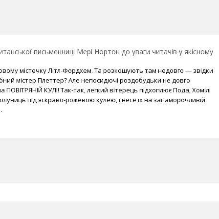
итанської письменниці Мері Нортон до уваги читачів у якісному
овому містечку Літл-Фордхем. Та розкошують там недовго — звідки
бний містер Плеттер? Але непосидючі роздобудьки не довго
 ПОВІТРЯНІЙ КУЛІ! Так-так, легкий вітерець підхоплює Пода, Хомілі
полуниць під яскраво-рожевою кулею, і несе їх на запаморочливій
…