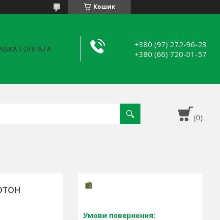
Кошик
+380 (97) 272-96-23
АВКА І ОПЛАТА
+380 (66) 720-01-57
ртон