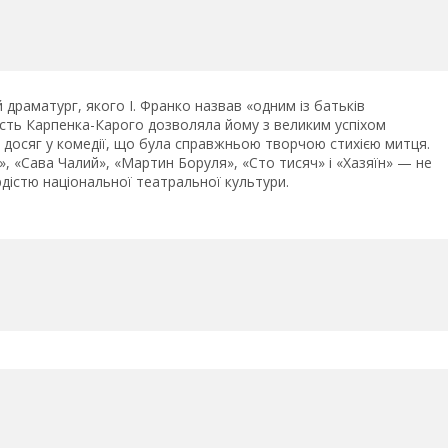
драматург, якого І. Франко назвав «одним із батьків
сть Карпенка-Карого дозволяла йому з великим успіхом
н досяг у комедії, що була справжньою творчою стихією митця.
, «Сава Чалий», «Мартин Боруля», «Сто тисяч» і «Хазяїн» — не
рдістю національної театральної культури.