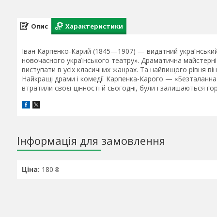
Опис
Характеристики
Іван Карпенко-Карий (1845—1907) — видатний український 
новочасного українського театру». Драматична майстерні
виступати в усіх класичних жанрах. Та найвищого рівня ві
Найкращі драми і комедії Карпенка-Карого — «Безталанна»
втратили своєї цінності й сьогодні, були і залишаються го
Інформація для замовлення
Ціна:
180 ₴