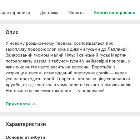
арактеристики
Доставка
Оплата
Умови повернення
Опис
У новому розширеному переказі розповідається про
захопливу подорож хлопчика з дикими гусьми до Лапландії.
Зачарований гномом малий Нільс і свійський гусак Мартин
потрапляють разом із табуном гусей у неймовірні пригоди, у
яких їхнє життя часто висить на волосині. Боротьба із
хитрющим лисом, самовідданий порятунок друзів — через
усе це проходить герой. І нарешті, пізнавши ціну справжньої
дружби, він дізнається, в чому полягає секрет гномових чарів.
Настільна гра за сюжетом книги — у подарунок!
Приховати
Характеристики
Основні атрибути