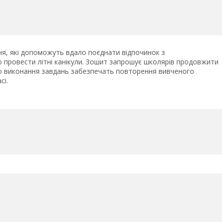
ня, які допоможуть вдало поєднати відпочинок з
о провести літні канікули. Зошит запрошує школярів продовжити
ого виконання завдань забезпечать повторення вивченого
сі.